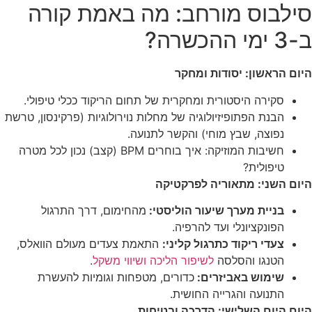
סילבוס מורחב: מה באמת קורה
ב-3 ימי ההכשרה?
היום הראשון: יסודות ומחקר
סקירה היסטורית ומחקרית של תחום הריקוד ככלי טיפולי.
הבנת הפתופיזיולוגיה של מחלות נוירולוגיות (פרקינסון, טרשת
נפוצה, שבץ מוחי) והקשר לתנועה.
חשיבות המוזיקה: איך בוחרים BPM (קצב) נכון לכל מטרה
טיפולית?
היום השני: מתאוריה לפרקטיקה
בניית מערך שיעור הוליסטי:
מהחימום, דרך התרגול
הפונקציונלי ועד להרפיה.
צעדי ריקוד כתרגול קליני:
התאמת צעדים מעולם הוואלס,
הטנגו והסלסה
לשיפור הליכה ושיווי משקל
.
שימוש באביזרים:
כדורים, מטפחות וגומיות להעשרת
התנועה והגרייה החושית.
היום היום השלישי: הדרכה ובטיחות