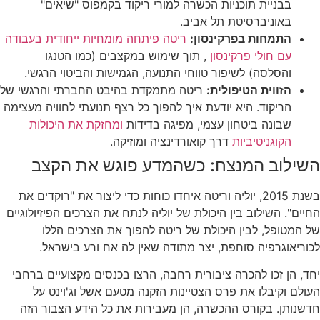
בבניית תוכניות הכשרה למורי ריקוד בקמפוס "שיאים"
באוניברסיטת תל אביב.
התמחות בפרקינסון:
ריטה פיתחה מומחיות ייחודית בעבודה
עם חולי פרקינסון
, תוך שימוש במקצבים (כמו הטנגו
והסלסה) לשיפור טווחי התנועה, הגמישות והביטוי הרגשי.
הזווית הטיפולית:
ריטה מתמקדת בהיבט החברתי והרגשי של
הריקוד. היא יודעת איך להפוך כל רצף תנועתי לחוויה מעצימה
שבונה ביטחון עצמי, מפיגה בדידות
ומחזקת את היכולות
הקוגניטיביות
דרך קואורדינציה ומוזיקה.
השילוב המנצח: כשהמדע פוגש את הקצב
בשנת 2015, יוליה וריטה איחדו כוחות כדי ליצור את "רוקדים את
החיים". השילוב בין היכולת של יוליה לנתח את הצרכים הפיזיולוגיים
של המטופל, לבין היכולת של ריטה להפוך את הצרכים הללו
לכוריאוגרפיה סוחפת, יצר מתודה שאין לה אח ורע בישראל.
יחד, הן זכו להכרה ציבורית רחבה, הרצו בכנסים מקצועיים ברחבי
העולם וקיבלו את פרס הצטיינות הזקנה מטעם אשל וג'וינט על
חדשנותן. בקורס ההכשרה, הן מעבירות את כל הידע הצבור הזה