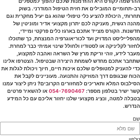
ההרשמה לקורס היא ההזדמנות שלכם להפוך למטפלים
רב-תחומיים המובילים את חזית הטיפול המודרני. בשוק
תחרותי, היכולת להציע כלי טיפולי שהוא גם יעיל מחקרית וגם
מהנה רגשית, מעניקה לכם יתרון מקצועי אדיר ומוניטין של
חדשנות. הקורס מצייד אתכם בארגז כלים פרקטי ומיידי,
מהפלייליסט המדויק ועד לכוריאוגרפיה המנצחת, כך שתוכלו
לחזור לקליניקה או לסטודיו ולחולל שינוי אמיתי כבר למחרת.
מעבר לידע, זוהי זריקת מרץ של השראה ואהבה למקצוע,
שתחבר אתכם מחדש לשמחת היצירה שבטיפול. הצטרפו אלינו
כדי להעניק למטופלים שלכם איכות חיים, חיוך ויכולת לגלות את
הכוח שבגופם דרך המוזיקה והתנועה. מעוניינים לקבל את
הסילבוס המלא ותאריכים למחזורים הקרובים? ניתן ליצור עמנו
קשר ישיר בטלפון מספר:
054-7690467
או להשאיר פרטים
בטבלה למטה, ונציג מקצועי שלנו יחזור אליכם עם כל המידע
הנדרש.
שם
טלפון