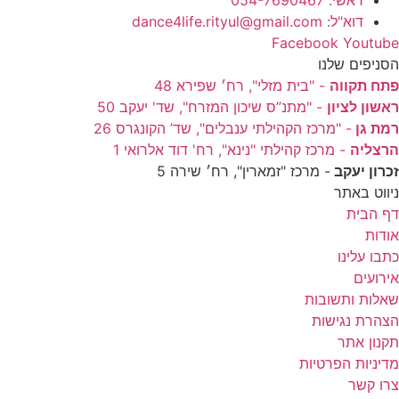
ראשי: 054-7690467
דוא"ל: dance4life.rityul@gmail.com
Facebook
Youtube
הסניפים שלנו
פתח תקווה
- "בית מזלי", רח׳ שפירא 48
ראשון לציון
- "מתנ”ס שיכון המזרח", שד' יעקב 50
רמת גן
- "מרכז הקהילתי ענבלים", שד’ הקונגרס 26
הרצליה
- מרכז קהילתי "נינא", רח' דוד אלרואי 1
זכרון יעקב
- מרכז "זמארין", רח׳ שירה 5
ניווט באתר
דף הבית
אודות
כתבו עלינו
אירועים
שאלות ותשובות
הצהרת נגישות
תקנון אתר
מדיניות הפרטיות
צרו קשר