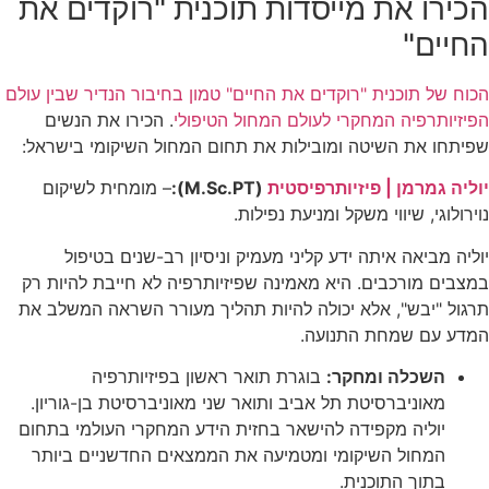
הכירו את מייסדות תוכנית "רוקדים את
החיים"
הכוח של תוכנית "רוקדים את החיים" טמון בחיבור הנדיר שבין עולם
הפיזיותרפיה המחקרי לעולם המחול הטיפולי
. הכירו את הנשים
שפיתחו את השיטה ומובילות את תחום המחול השיקומי בישראל:
יוליה גמרמן | פיזיותרפיסטית
(
M.Sc.PT
)
:
– מומחית לשיקום
נוירולוגי, שיווי משקל ומניעת נפילות.
יוליה מביאה איתה ידע קליני מעמיק וניסיון רב-שנים בטיפול
במצבים מורכבים. היא מאמינה שפיזיותרפיה לא חייבת להיות רק
תרגול "יבש", אלא יכולה להיות תהליך מעורר השראה המשלב את
המדע עם שמחת התנועה.
השכלה ומחקר:
בוגרת תואר ראשון בפיזיותרפיה
מאוניברסיטת תל אביב ותואר שני מאוניברסיטת בן-גוריון.
יוליה מקפידה להישאר בחזית הידע המחקרי העולמי בתחום
המחול השיקומי ומטמיעה את הממצאים החדשניים ביותר
בתוך התוכנית.