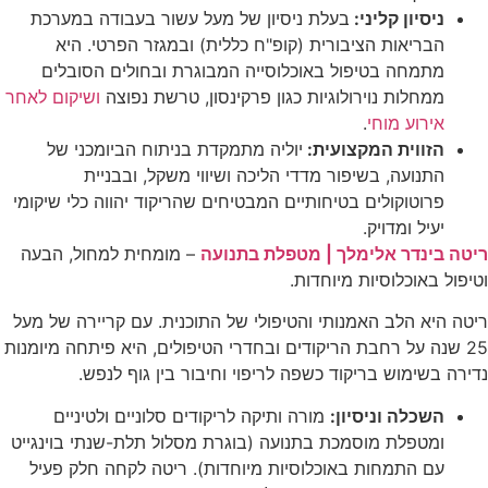
ניסיון קליני:
בעלת ניסיון של מעל עשור בעבודה במערכת
הבריאות הציבורית (קופ"ח כללית) ובמגזר הפרטי. היא
מתמחה בטיפול באוכלוסייה המבוגרת ובחולים הסובלים
ממחלות נוירולוגיות כגון פרקינסון, טרשת נפוצה
ושיקום לאחר
אירוע מוחי
.
הזווית המקצועית:
יוליה מתמקדת בניתוח הביומכני של
התנועה, בשיפור מדדי הליכה ושיווי משקל, ובבניית
פרוטוקולים בטיחותיים המבטיחים שהריקוד יהווה כלי שיקומי
יעיל ומדויק.
ריטה בינדר אלימלך | מטפלת בתנועה
– מומחית למחול, הבעה
וטיפול באוכלוסיות מיוחדות.
ריטה היא הלב האמנותי והטיפולי של התוכנית. עם קריירה של מעל
25 שנה על רחבת הריקודים ובחדרי הטיפולים, היא פיתחה מיומנות
נדירה בשימוש בריקוד כשפה לריפוי וחיבור בין גוף לנפש.
השכלה וניסיון:
מורה ותיקה לריקודים סלוניים ולטיניים
ומטפלת מוסמכת בתנועה (בוגרת מסלול תלת-שנתי בוינגייט
עם התמחות באוכלוסיות מיוחדות). ריטה לקחה חלק פעיל