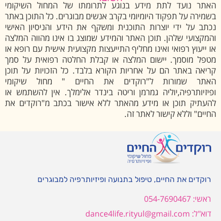
האתר נועד לתת מידע בנוגע לתרומתו של המחול השיקומי
בשמירה על תפקוד היומיומי בקרב אנשים מבוגרים. כל התוכן באתר
נכתב על ידי יוצרות התוכנית ומשקף את הידע והניסיון האישי
והמקצועי שלהן. תוכן האתר והמידע שמוצג בו אינו מהווה המלצה
או ייעוץ רפואי ואינו מחליף התייעצות מקצועית אישית עם רופא או
מטפל מוסמך. יישום המלצה או קבלת החלטה רפואית על סמך
קריאה באתר הם על אחריות הקורא בלבד. כל הזכויות על תוכן
האתר שמורות ל"רוקדים את החיים " מחול שיקומי
ופיזיותרפיה,יוליה גמרמן וריטה בינדר אלימלך. אין להשתמש או
להעתיק תוכן או מידע מהאתר ללא אישור בכתב מ"רוקדים את
החיים" וללא קישור לאתר זה.
רוקדים את החיים, טיפול בתנועה ופיזיותרפיה למבוגרים
ראשי: 054-7690467
דוא"ל: dance4life.rityul@gmail.com