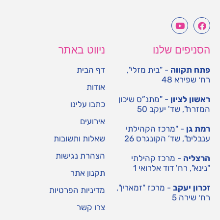
הסניפים שלנו
ניווט באתר
פתח תקווה
- "בית מזלי",
דף הבית
רח׳ שפירא 48
אודות
ראשון לציון
- "מתנ”ס שיכון
כתבו עלינו
המזרח", שד' יעקב 50
אירועים
רמת גן
- "מרכז הקהילתי
ענבלים", שד’ הקונגרס 26
שאלות ותשובות
הצהרת נגישות
הרצליה
- מרכז קהילתי
"נינא", רח' דוד אלרואי 1
תקנון אתר
זכרון יעקב
- מרכז "זמארין",
מדיניות הפרטיות
רח׳ שירה 5
צרו קשר