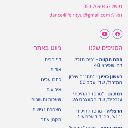
ראשי: 054-7690467
דוא"ל: dance4life.rityul@gmail.com
הסניפים שלנו
ניווט באתר
פתח תקווה
- "בית מזלי",
דף הבית
רח׳ שפירא 48
אודות
ראשון לציון
- "מתנ”ס שיכון
כתבו עלינו
המזרח", שד' יעקב 50
אירועים
רמת גן
- "מרכז הקהילתי
ענבלים", שד’ הקונגרס 26
שאלות ותשובות
הצהרת נגישות
הרצליה
- מרכז קהילתי
"נינא", רח' דוד אלרואי 1
תקנון אתר