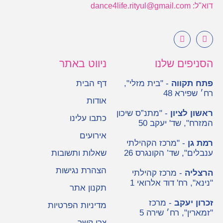
דוא"ל: dance4life.rityul@gmail.com
הסניפים שלנו
ניווט באתר
פתח תקווה
- "בית מזלי",
דף הבית
רח׳ שפירא 48
אודות
ראשון לציון
- "מתנ”ס שיכון
כתבו עלינו
המזרח", שד' יעקב 50
אירועים
רמת גן
- "מרכז הקהילתי
ענבלים", שד’ הקונגרס 26
שאלות ותשובות
הצהרת נגישות
הרצליה
- מרכז קהילתי
"נינא", רח' דוד אלרואי 1
תקנון אתר
זכרון יעקב
- מרכז
מדיניות הפרטיות
"זמארין", רח׳ שירה 5
צרו קשר