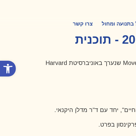
 בתנועה ומחול
צרו קשר
כנס תנועה וקוגניציה, הרווארד ארה"ב, יולי 2018 - תוכנית
פתח סרגל
היה לנו כבוד גדול להציג את תוכנית "רוקדים את החיים", בכנס השנתי של Movement and cognition שנערך באוניברסיטת Harvard
יים", יחד עם ד"ר מדלן היקנאי.
קינסון בפרט.