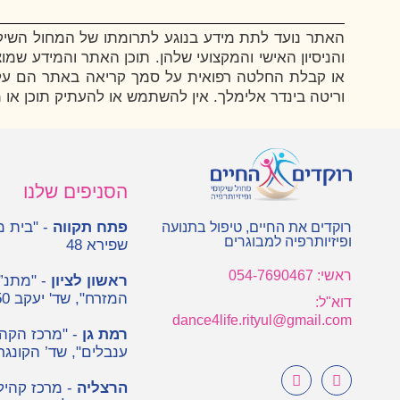
האתר נועד לתת מידע בנוגע לתרומתו של המחול השיקומ
והניסיון האישי והמקצועי שלהן. תוכן האתר והמידע שמו
או קבלת החלטה רפואית על סמך קריאה באתר הם על אחר
וריטה בינדר אלימלך. אין להשתמש או להעתיק תוכן או
הסניפים שלנו
פתח תקווה
- "בית מ
רוקדים את החיים, טיפול בתנועה
ופיזיותרפיה למבוגרים
שפירא 48
ראשי: 054-7690467
ראשון לציון
- "מתנ”ס
המזרח", שד' יעקב 50
דוא"ל:
dance4life.rityul@gmail.com
רמת גן
- "מרכז הקה
ענבלים", שד’ הקונגרס 
הרצליה
- מרכז קהילת