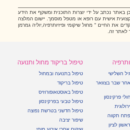
ן באתר נכתב על ידי יוצרות התוכנית ומשקף את הידע
 מקצועית אישית עם רופא או מטפל מוסמך. יישום המלצה
 את החיים " מחול שיקומי ופיזיותרפיה,יוליה גמרמן
 לאתר זה.
ותרפיה
טיפול בריקוד מחול ותנועה
גיל השלישי
טיפול בתנועה ובמחול
אחר שבר בצוואר
טיפול בריקוד
טיפול באוסטאופורוזיס
ולי פרקינסון
טיפול טבעי בפרקינסון
רולוגית
טיפול חדשני בטרשת נפוצה
פתח תקווה
שיפור יציבה
אשון לציון
שיקום אחרי אירוע מוחי