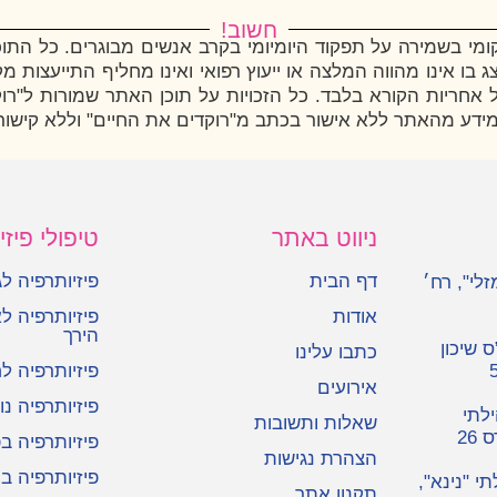
חשוב!
י בשמירה על תפקוד היומיומי בקרב אנשים מבוגרים. כל התוכ
צג בו אינו מהווה המלצה או ייעוץ רפואי ואינו מחליף התייעצות
יות הקורא בלבד. כל הזכויות על תוכן האתר שמורות ל"רוקדים
 מידע מהאתר ללא אישור בכתב מ"רוקדים את החיים" וללא קישור
ניווט באתר
טיפולי פיזי
דף הבית
פיזיותרפיה ל
זלי", רח׳
אודות
פיזיותרפיה ל
הירך
 שיכון
כתבו עלינו
פיזיותרפיה לח
אירועים
פיזיותרפיה נוי
ילתי
שאלות ותשובות
26
פיזיותרפיה ב
הצהרת נגישות
פיזיותרפיה בר
י "נינא",
תקנון אתר