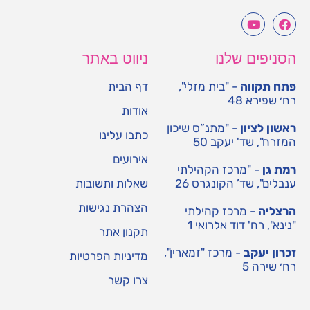
הסניפים שלנו
ניווט באתר
פתח תקווה
- "בית מזלי",
דף הבית
רח׳ שפירא 48
אודות
ראשון לציון
- "מתנ”ס שיכון
כתבו עלינו
המזרח", שד' יעקב 50
אירועים
רמת גן
- "מרכז הקהילתי
ענבלים", שד’ הקונגרס 26
שאלות ותשובות
הצהרת נגישות
הרצליה
- מרכז קהילתי
"נינא", רח' דוד אלרואי 1
תקנון אתר
זכרון יעקב
- מרכז "זמארין",
מדיניות הפרטיות
רח׳ שירה 5
צרו קשר